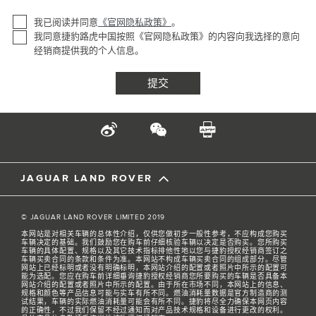
我已阅读并同意
《官网隐私政策》
。
我同意捷豹路虎中国按照《官网隐私政策》的内容向我选择的意向
经销商提供我的个人信息。
JAGUAR LAND ROVER
© JAGUAR LAND ROVER LIMITED 2019
本网站是对相关车辆的总体性介绍，仅供您做初步一般性参考，不应构成您购买
车辆决定的基础。我们鼓励您在购车前仔细核验车辆以决定是否购买。您所购买
车辆的具体配置、规格以及其它技术指标排他性地以您与捷豹授权经销商签订之
车辆买卖合同的条款和条件为准。本网站不构成车辆买卖合同的组成部分。尽管
网站上已经标明或者没有明确标明，本网站介绍的配置或者照片中所示的配置可
能为选配。您应在购车前详细垂询捷豹授权经销商您所要购买的车辆是否具备本
网站介绍的配置或者照片中所示的配置。由于所在市场不同，本网站上的信息、
规格和颜色等产品信息可能与实车有所不同。燃油消耗量数据是官方制造商的测
试结果，车辆的实际燃油消耗量可能会有所不同。捷豹将尽全力确保本网页内容
的正确性，不过我们保留不经过通知而对产品技术规格和设备进行更改的权利。