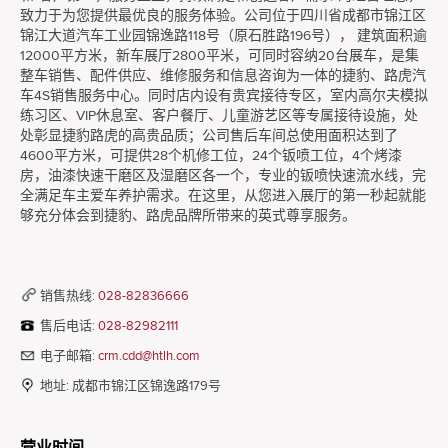
致力于为您提供最优良的服务体验。公司位于四川省成都市锦江区
锦江大道汽车工业园锦逸路118号（原石胜路196号）， 建筑面积逾
12000平方米，新车展厅2800平米，可同时容纳20台展车，是集
整车销售、配件供应、维修服务和信息咨询为一体的捷豹、路虎汽
车4S销售服务中心。同时店内设有贵宾接待专区，室内高尔夫模拟
练习区、VIP休息室、客户餐厅、儿童游艺区等专属接待设施，处
处彰显捷豹路虎的高贵品质；公司售后车间总使用面积达到了
4600平方米，可提供28个机修工位，24个钣喷工位，4个烤漆
房，油漆快速干磨区及湿磨区各一个，专业的钣喷快速流水线，完
全满足车主爱车养护需求。在这里，从您进入展厅的第一秒起就能
够充分体会到捷豹、路虎品牌所带来的英式尊享服务。
销售热线:
028-82836666
售后电话:
028-82982111
电子邮箱:
crm.cdd@htlh.com
地址:
成都市锦江区锦逸路179号
营业时间